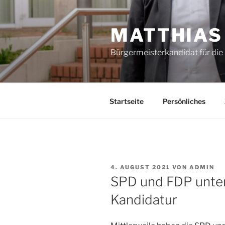
Zum
Inhalt
MATTHIAS
springen
Bürgermeisterkandidat für di
Startseite
Persönliches
VERÖFFENTLICHT
4. AUGUST 2021
VON
ADMIN
AM
SPD und FDP unter
Kandidatur