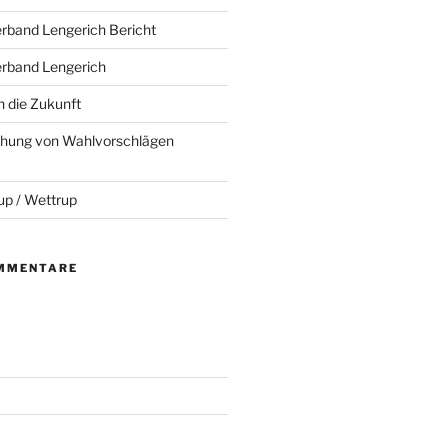
rband Lengerich Bericht
erband Lengerich
n die Zukunft
eichung von Wahlvorschlägen
up / Wettrup
MMENTARE