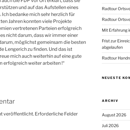
auch die FDP vor Ort erklärt, dass sie
stützen und auf das Aufstellen eines
Radtour Ortsve
 Ich bedanke mich sehr herzlich für
Radtour Ortsv
zten Jahren konnten viele Projekte
mien vertretenen Parteien erfolgreich
Mit Erfahrung i
es nicht darum, dass wir immer einer
Frist zur Einr
 darum, möglichst gemeinsam die besten
abgelaufen
 Lengerich zu finden. Und das ist
freue mich auch weiterhin auf eine gute
Radtour Handr
rfolgreich weiter arbeiten !“
NEUESTE KO
entar
ARCHIV
 veröffentlicht.
Erforderliche Felder
August 2026
Juli 2026