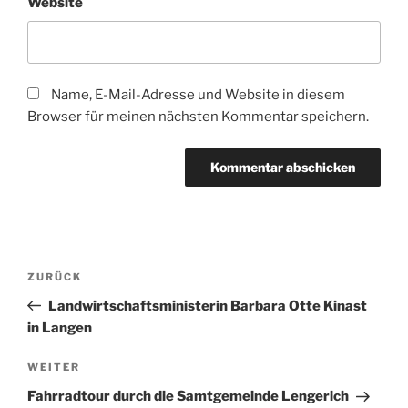
Website
Name, E-Mail-Adresse und Website in diesem
Browser für meinen nächsten Kommentar speichern.
Beitragsnavigation
Vorheriger
ZURÜCK
Beitrag
Landwirtschaftsministerin Barbara Otte Kinast
in Langen
Nächster
WEITER
Beitrag
Fahrradtour durch die Samtgemeinde Lengerich